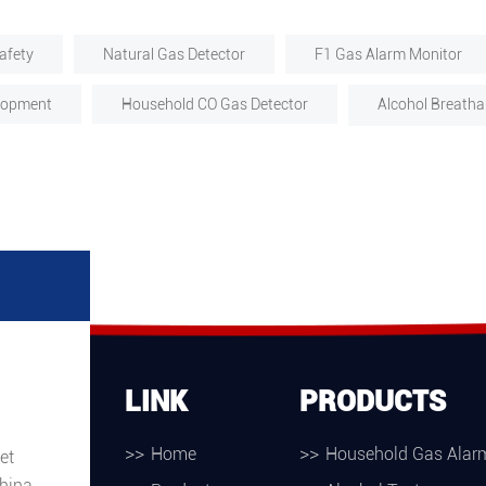
afety
Natural Gas Detector
F1 Gas Alarm Monitor
lopment
Household CO Gas Detector
Alcohol Breath
LINK
PRODUCTS
Home
Household Gas Alar
et
hina