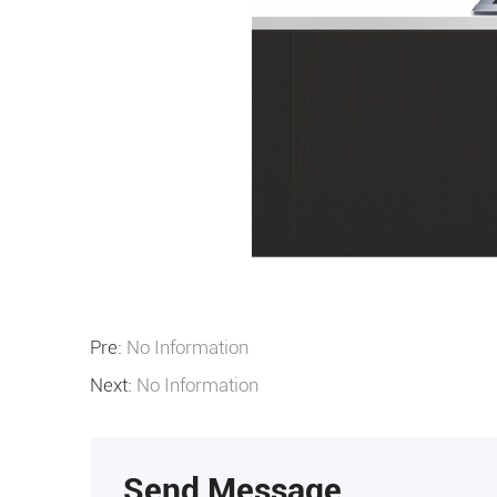
Pre:
No Information
Next:
No Information
Send Message