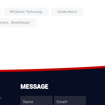
WGSensor Technology
Smoke Alarm
alyzers，Breathalyzer
MESSAGE
m