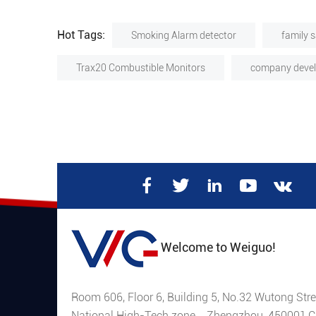
Hot Tags:
Smoking Alarm detector
family s
Trax20 Combustible Monitors
company deve
Welcome to Weiguo!
Room 606, Floor 6, Building 5, No.32 Wutong Stre
National High-Tech zone，Zhengzhou, 450001,C