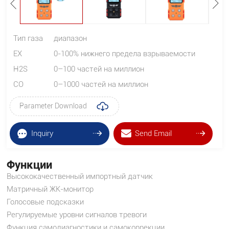
Тип газа
диапазон
EX
0-100% нижнего предела взрываемости
H2S
0–100 частей на миллион
СО
0–1000 частей на миллион
Parameter Download
Inquiry
Send Email
Функции
Высококачественный импортный датчик
Матричный ЖК-монитор
Голосовые подсказки
Регулируемые уровни сигналов тревоги
Функция самодиагностики и самокоррекции