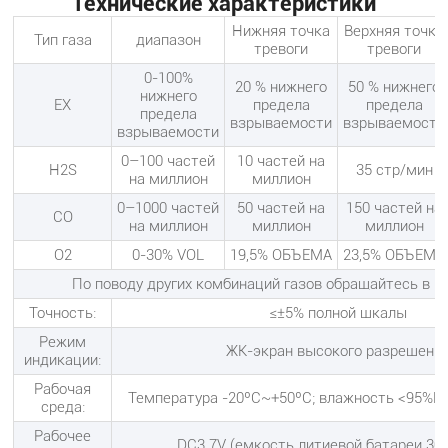
Технические характеристики
Нижняя точка
Верхняя точка
Тип газа
диапазон
тревоги
тревоги
0-100%
20 % нижнего
50 % нижнего
нижнего
EX
предела
предела
предела
взрываемости
взрываемости
взрываемости
0–100 частей
10 частей на
H2S
35 стр/мин
на миллион
миллион
0–1000 частей
50 частей на
150 частей на
СО
на миллион
миллион
миллион
O2
0-30% VOL
19,5% ОБЪЕМА
23,5% ОБЪЕМА
По поводу других комбинаций газов обращайтесь в 
Точность:
≤±5% полной шкалы
Режим
ЖК-экран высокого разрешени
индикации:
Рабочая
Температура -20ºC~+50ºC; влажность <95%R
среда:
Рабочее
DC3.7V (емкость литиевой батареи 30