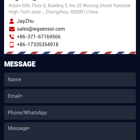
Room 606, Floor 6, Building 5, No.32 Wutong Street National
High-Tech zone，Zhengzhou, 450001,China
JayZhu
sales@wgsensor.com
+86-371-67169566
+86-17335354918
MESSAGE