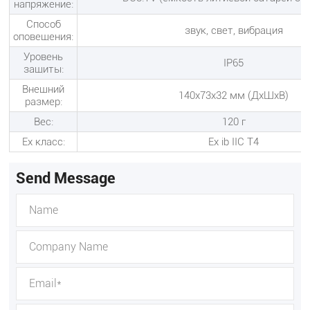
напряжение:
Способ
звук, свет, вибрация
оповещения:
Уровень
IP65
защиты:
Внешний
140x73x32 мм (ДxШxВ)
размер:
Вес:
120 г
Ex класс:
Ex ib IIC T4
Send Message