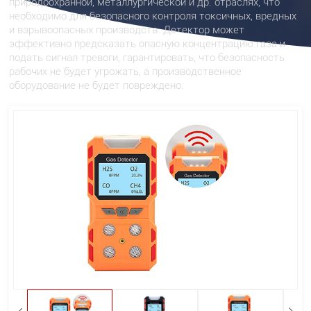
природоохранной, металлургической и др. отраслях, что
необходимо для безопасного контроля токсичных, вредных
и взрывоопасных производств. Детектор может
эффективно предсказать опасную концентрацию газа и
подать сигнал тревоги, гарантировать, что безопасность
рабочих не будет угрожать, а производственное
оборудование не будет повреждено.