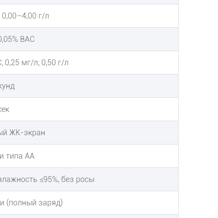
 0,00–4,00 г/л
 0,05% BAC
0,25 мг/л; 0,50 г/л
кунд
сек
ый ЖК-экран
и типа АА
 влажность ≤95%, без росы
и (полный заряд)