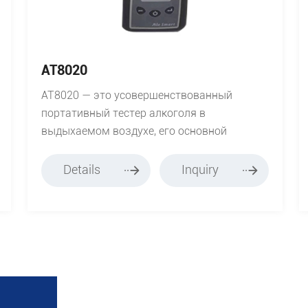
AT8020
AT8020 — это усовершенствованный
портативный тестер алкоголя в
выдыхаемом воздухе, его основной
компонент использует новый
высокотехнологичный электрохимический
Details
Inquiry
датчик, который может получить более
точное значение концентрации алкоголя с
сильной защитой от помех.