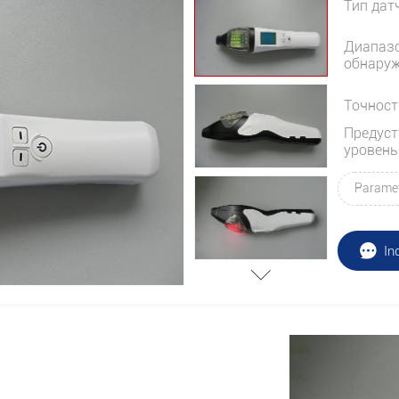
Тип дат
Диапаз
обнару
Точност
Предус
уровень
Parame
In