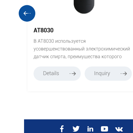
AT8030
ным
В AT8030 используется
ля,
усовершенствованный электрохимический
датчик спирта, преимущества которого
заключаются в высокой точности и
итой
высокой стабильности.
Details
Inquiry