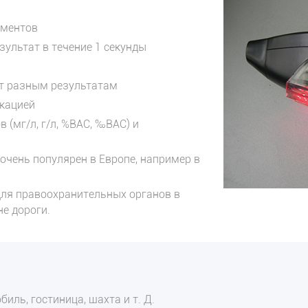
ементов
зультат в течение 1 секунды
т разным результатам
икацией
(мг/л, г/л, %BAC, ‰BAC) и
очень популярен в Европе, например в
 для правоохранительных органов в
е дороги.
иль, гостиница, шахта и т. Д.