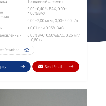
чика
Топливный элемент
0,00–0,40 % ВАХ, 0,00–
он
4,00‰ВАХ
жения
0,00–2,00 мг/л; 0,00–4,00 г/л
ь
± 0,01 при 0,05% BAC
тановленный
0,05%BAC; 0,50‰ВАС; 0,25 мг/
л; 0,50 г/л
ter Download
quiry
Send Email